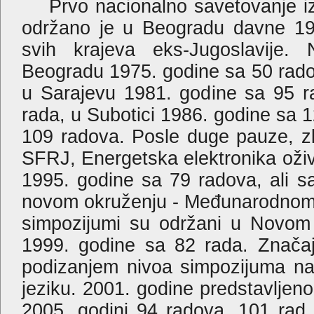
Prvo nacionalno savetovanje i
održano je u Beogradu davne 197
svih krajeva eks-Jugoslavije
Beogradu 1975. godine sa 50 rado
u Sarajevu 1981. godine sa 95 r
rada, u Subotici 1986. godine sa 
109 radova. Posle duge pauze, z
SFRJ, Energetska elektronika oživ
1995. godine sa 79 radova, ali 
novom okruženju - Međunarodnom s
simpozijumi su održani u Novom
1999. godine sa 82 rada. Značajn
podizanjem nivoa simpozijuma na
jeziku. 2001. godine predstavljen
2005. godini 94 radova, 101 rad