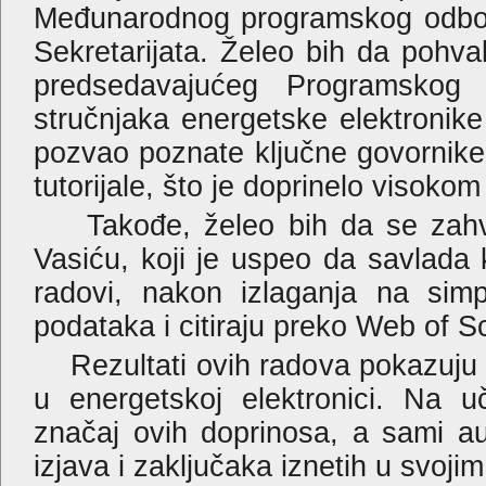
Međunarodnog programskog odbora
Sekretarijata. Želeo bih da pohval
predsedavajućeg Programskog k
stručnjaka energetske elektronik
pozvao poznate ključne govornike 
tutorijale, što je doprinelo visoko
Takođe, želeo bih da se zahval
Vasiću, koji je uspeo da savlad
radovi, nakon izlaganja na sim
podataka i citiraju preko Web of 
Rezultati ovih radova pokazuju d
u energetskoj elektronici. Na 
značaj ovih doprinosa, a sami au
izjava i zaključaka iznetih u svoji